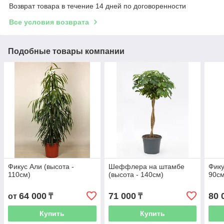
Возврат товара в течение 14 дней по договоренности
Все условия возврата
Подобные товары компании
Фикус Али (высота -
Шеффлера на штамбе
Фику
110см)
(высота - 140см)
90см
64 000
71 000
80 
от
₸
₸
Купить
Купить