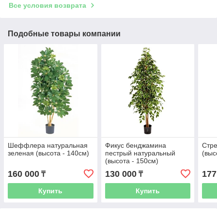
Все условия возврата
Подобные товары компании
Шеффлера натуральная
Фикус бенджамина
Стре
зеленая (высота - 140см)
пестрый натуральный
(выс
(высота - 150см)
160 000
130 000
177
₸
₸
Купить
Купить