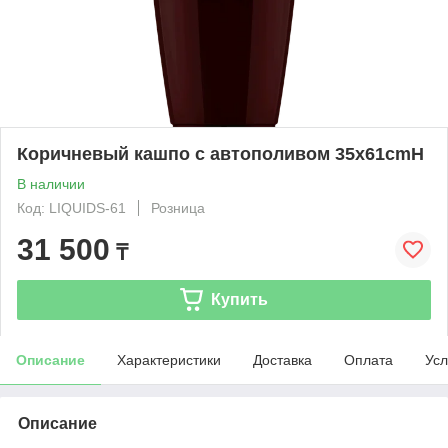
Коричневый кашпо с автополивом 35х61cmH
В наличии
Код: LIQUIDS-61
Розница
31 500
₸
Купить
Описание
Характеристики
Доставка
Оплата
Усл
Описание