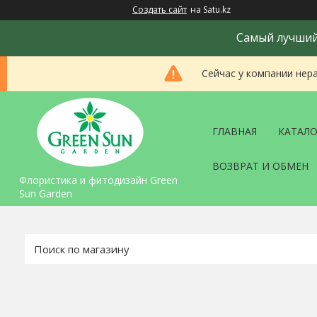
Создать сайт
на Satu.kz
Самый лучший 
Сейчас у компании нер
ГЛАВНАЯ
КАТАЛО
ВОЗВРАТ И ОБМЕН
Флористика и фитодизайн Green
Sun Garden