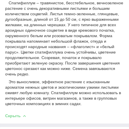
Спатифиллум – травянистое, бесстебельное, вечнозеленое
растение с очень декоративными листьями и большим
количеством соцветий. Листья темно-зеленные, глянцевые,
дугообразные, длиной от 15 до 50 см, с ярко выраженными
жилками, на длинных черешках. У него типичное для всех
ароидных одиночное соцветие в виде кремового початка,
окруженного белым или розоватым покрывалом. Форма
покрывала напоминает небольшой флажок, откуда и
происходят народные названия – «флаголист» и «белый
парус». Цветки спатифиллума очень устойчивы, цветение
продолжительное. Созревая, початок и покрывало
приобретают зеленую окраску. После завершения цветения
цветонос срезают как можно ниже. Семена завязываются
очень редко.
Это выносливое, эффектное растение с изысканным
ароматом нежных цветов и экзотическими узкими листьями
оживят любую комнату. Спатифиллум можно использовать в
интерьере офисов, витрин магазинов, а также в групповых
цветочных композициях в зимних садах.
Скрыть