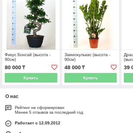
Фикус Бонсай (высота -
Замиокулькас (высота -
Дра
90см)
90см)
(выс
80 000
48 000
39 
₸
₸
Купить
Купить
О нас
Рейтинг не сформирован
Менее 5 отзывов за последний год
Работает с 12.09.2012